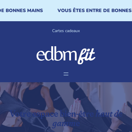
BONNES MAINS
VOUS ÊTES ENTRE DE BONNES MA
Cartes cadeaux
Aller
au
contenu
Votre espace bien-être
haut de
gamm
e