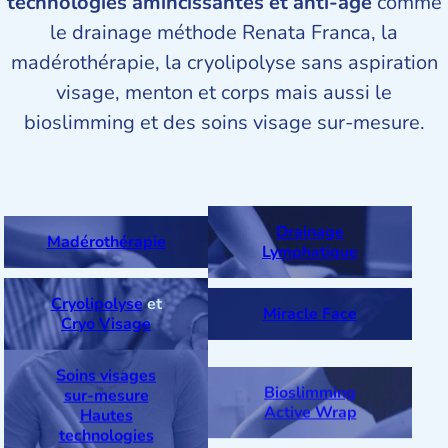
technologies amincissantes et anti-âge
comme
le drainage méthode Renata Franca, la
madérothérapie, la cryolipolyse sans aspiration
visage, menton et corps mais aussi le
bioslimming et des soins visage sur-mesure.
Drainage
Madérothérapie
Lymphatique
Cryolipolyse
et
Miracle Face
Cryo Visage
Soins visages
sur-mesure
Bioslimming
Hautes
Active Wrap
technologies